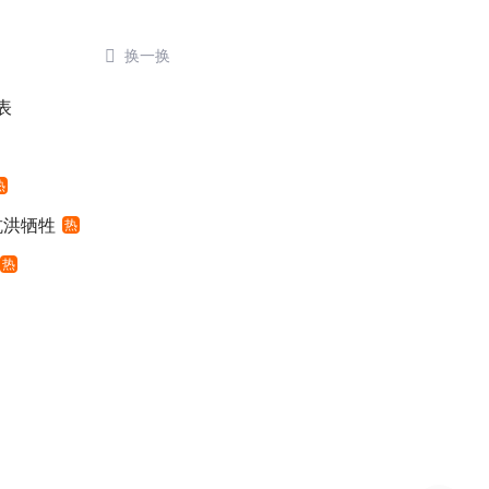

换一换
表
热
抗洪牺牲
热
热