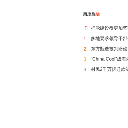


把党建设得更加坚
1
多地要求领导干部
2
东方甄选被判赔偿
3
“China Cool”
4
村民2千万拆迁款法