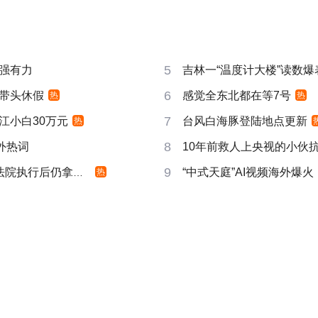
5
强有力
吉林一“温度计大楼”读数爆
6
带头休假
感觉全东北都在等7号
热
热
7
江小白30万元
台风白海豚登陆地点更新
热
8
成海外热词
10年前救人上央视的小伙
9
院执行后仍拿不到
“中式天庭”AI视频海外爆火
热