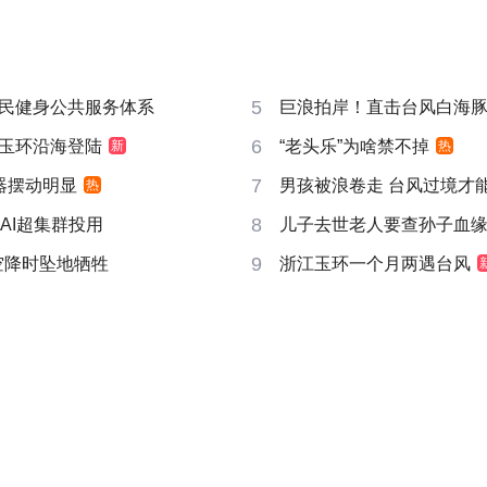
5
民健身公共服务体系
巨浪拍岸！直击台风白海
6
玉环沿海登陆
“老头乐”为啥禁不掉
新
热
7
器摆动明显
男孩被浪卷走 台风过境才
热
8
AI超集群投用
儿子去世老人要查孙子血
9
空降时坠地牺牲
浙江玉环一个月两遇台风