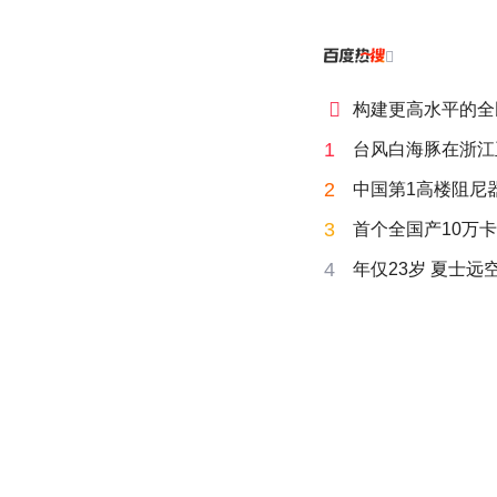


构建更高水平的全
1
台风白海豚在浙江
2
中国第1高楼阻尼
3
首个全国产10万卡
4
年仅23岁 夏士远