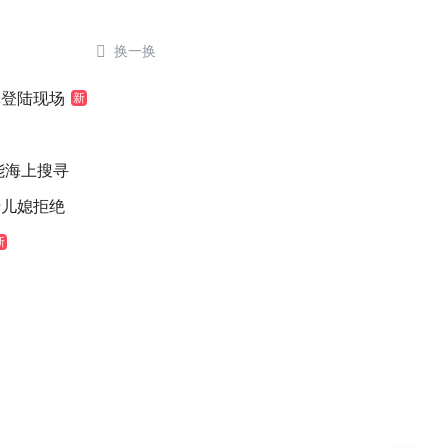

换一换
豚登陆现场
新
能海上搜寻
缘儿媳拒绝
新